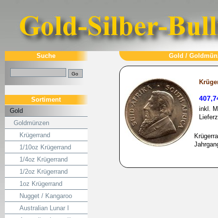
Suche
Gold
/
Goldmün
Krüger
407,7
Sortiment
inkl. 
Gold
Liefer
Goldmünzen
Krügerrand
Krügerra
Jahrgan
1/10oz Krügerrand
1/4oz Krügerrand
1/2oz Krügerrand
1oz Krügerrand
Nugget / Kangaroo
Australian Lunar I