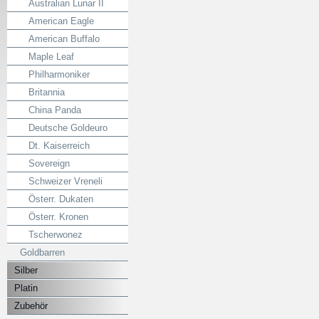
Australian Lunar II
American Eagle
American Buffalo
Maple Leaf
Philharmoniker
Britannia
China Panda
Deutsche Goldeuro
Dt. Kaiserreich
Sovereign
Schweizer Vreneli
Österr. Dukaten
Österr. Kronen
Tscherwonez
Goldbarren
Silber
Platin
Zubehör